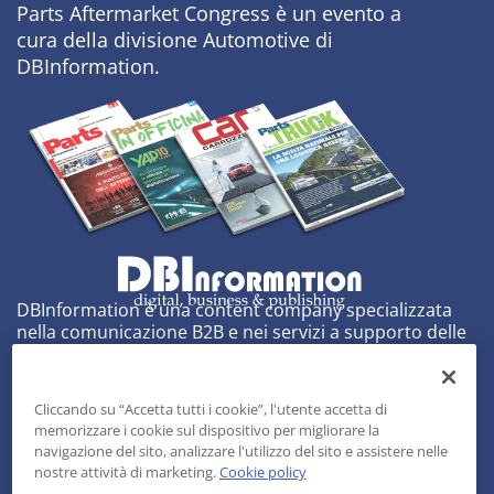
Parts Aftermarket Congress è un evento a
cura della divisione Automotive di
DBInformation.
DBInformation è una content company specializzata
nella comunicazione B2B e nei servizi a supporto delle
strategie di business aziendali.
Centro Direzionale Milanofiori
Cliccando su “Accetta tutti i cookie”, l'utente accetta di
Strada 4, Palazzo A, Scala 2 – 20057 Assago (MI)
memorizzare i cookie sul dispositivo per migliorare la
tel
+39 02 818301
– fax
+39 02 81830406
navigazione del sito, analizzare l'utilizzo del sito e assistere nelle
info@dbinformation.it
www.dbinformation.it
nostre attività di marketing.
Cookie policy